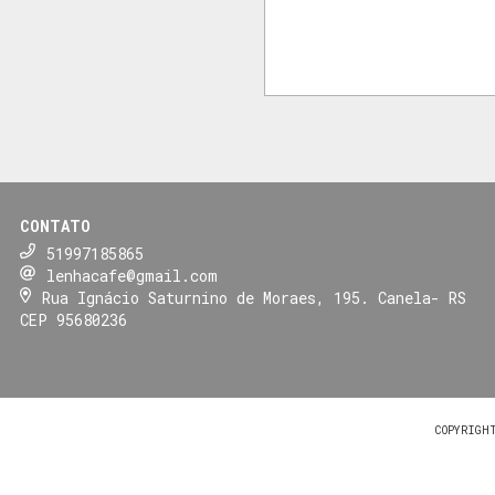
CONTATO
51997185865
lenhacafe@gmail.com
Rua Ignácio Saturnino de Moraes, 195. Canela- RS
CEP 95680236
COPYRIGH