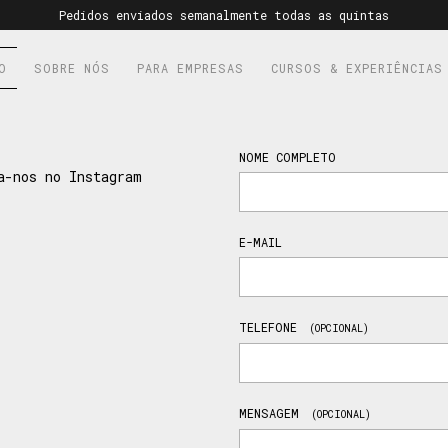
Pedidos enviados semanalmente todas as quintas
O
SOBRE NÓS
PARA EMPRESAS
CURSOS & EXPERIÊNCIAS
NOME COMPLETO
a-nos no Instagram
E-MAIL
TELEFONE
(OPCIONAL)
MENSAGEM
(OPCIONAL)