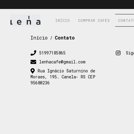
INÍCIO
COMPRAR CAFÉS
CONTAT
Início
Contato
/
51997185865
Sig
lenhacafe@gmail.com
Rua Ignácio Saturnino de
Moraes, 195. Canela- RS CEP
95680236